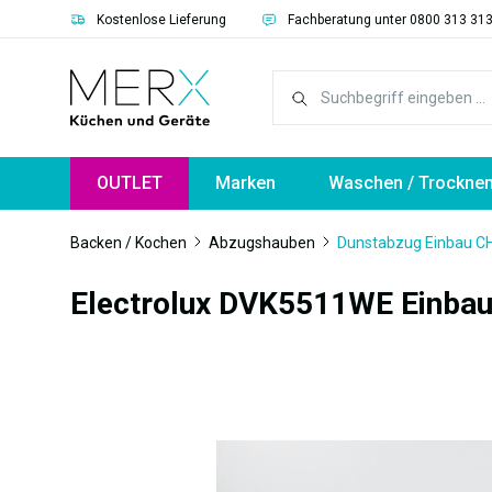
Kostenlose Lieferung
Fachberatung unter 0800 313 31
springen
Zur Hauptnavigation springen
OUTLET
Marken
Waschen / Trockne
Backen / Kochen
Abzugshauben
Dunstabzug Einbau 
Electrolux DVK5511WE Einba
Bildergalerie überspringen