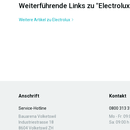
Weiterführende Links zu "Electro
Weitere Artikel zu Electrolux
Anschrift
Kontakt
Service-Hotline
0800 313 3
Bauarena Volketswil
Mo - Fr: 09:
Industriestrasse 18
Sa: 09:00 h 
8604 Volketswil ZH