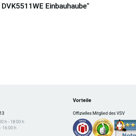
lux DVK5511WE Einbauhaube"
Vorteile
13
Offizielles Mitglied des VSV
00 h - 18:00 h
- 16:00 h