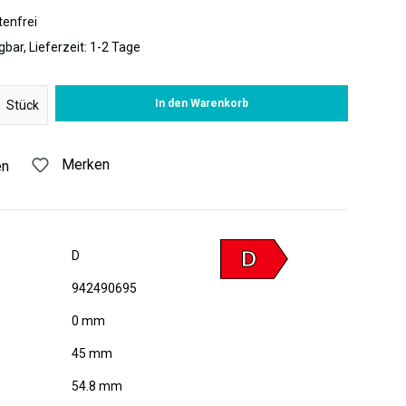
enfrei
gbar, Lieferzeit: 1-2 Tage
 Gib den gewünschten Wert ein oder benutze die Schaltflächen um di
In den Warenkorb
Stück
Merken
en
D
D
942490695
0 mm
45 mm
54.8 mm