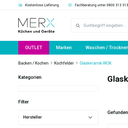
Kostenlose Lieferung
Fachberatung unter 0800 313 31
springen
Zur Hauptnavigation springen
OUTLET
Marken
Waschen / Trockne
Backen / Kochen
Kochfelder
Glaskeramik WOK
Glas
Kategorien
Filter
Gefunden
Hersteller