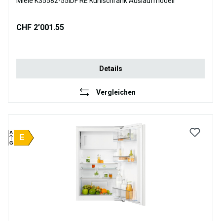
Miele K35582-55IDF RE Kühlschrank Auslaufmodell
CHF 2’001.55
Details
Vergleichen
A
E
G