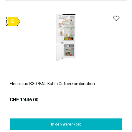
A
D
G
Electrolux IK307BNL Kühl-/Gefrierkombination
CHF 1’446.00
In den Warenkorb