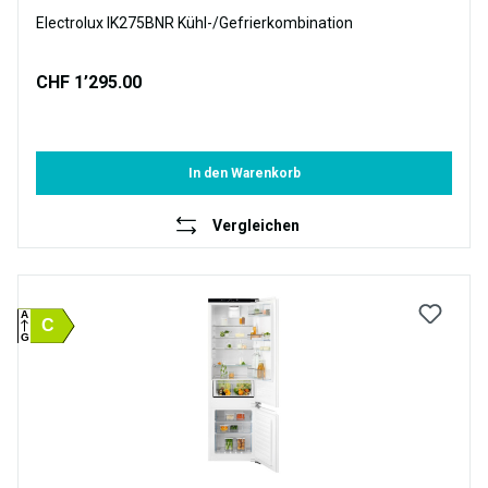
Electrolux IK275BNR Kühl-/Gefrierkombination
CHF 1’295.00
In den Warenkorb
Vergleichen
A
C
G