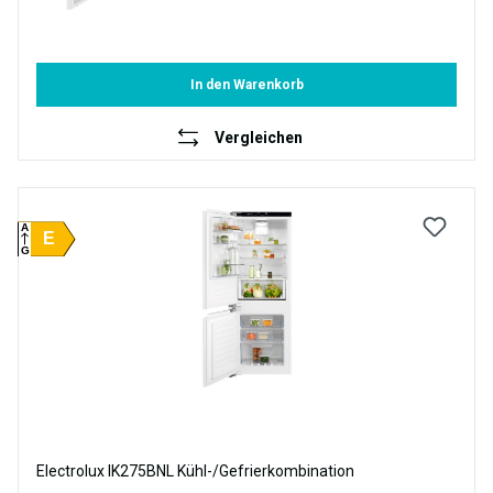
In den Warenkorb
Vergleichen
A
E
G
Electrolux IK275BNL Kühl-/Gefrierkombination