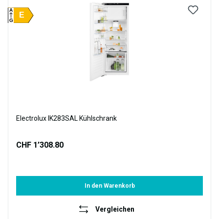
A
E
G
Electrolux IK283SAL Kühlschrank
CHF 1’308.80
In den Warenkorb
Vergleichen