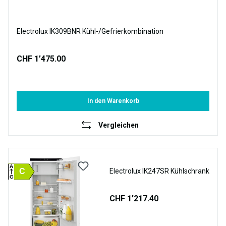
Electrolux IK309BNR Kühl-/Gefrierkombination
CHF 1’475.00
In den Warenkorb
Vergleichen
A
C
Electrolux IK247SR Kühlschrank
G
CHF 1’217.40