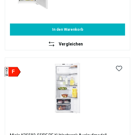
In den Warenkorb
Vergleichen
A
F
G