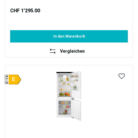
CHF 1’295.00
In den Warenkorb
Vergleichen
A
E
G