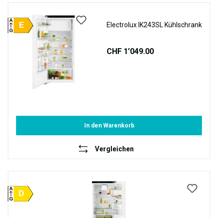
A
E
Electrolux IK243SL Kühlschrank
G
CHF 1’049.00
In den Warenkorb
Vergleichen
A
D
G