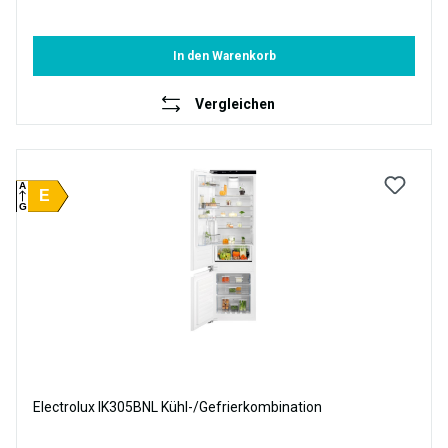
In den Warenkorb
Vergleichen
A
E
G
Electrolux IK305BNL Kühl-/Gefrierkombination