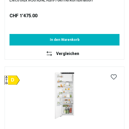
Electrolux IK309BNL Kühl-/Gefrierkombination
CHF 1’475.00
In den Warenkorb
Vergleichen
A
D
G