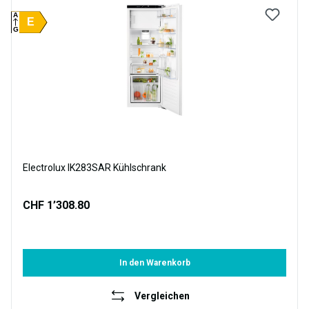
A
E
G
Electrolux IK283SAR Kühlschrank
CHF 1’308.80
In den Warenkorb
Vergleichen