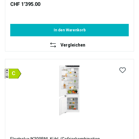
CHF 1’395.00
In den Warenkorb
Vergleichen
A
C
G