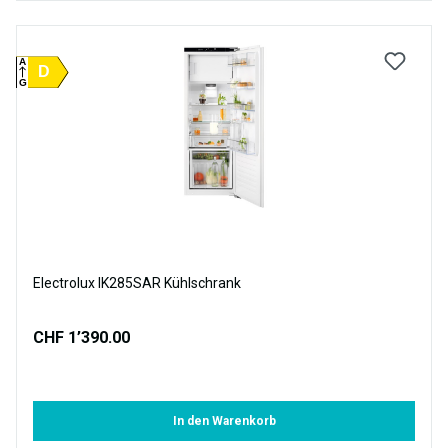
A
D
G
Electrolux IK285SAR Kühlschrank
CHF 1’390.00
In den Warenkorb