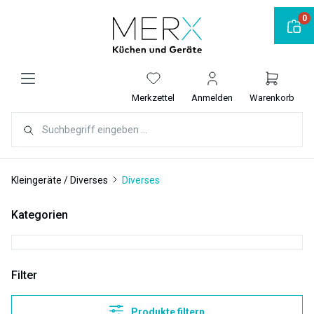
alt springen
0
Merkzettel
Anmelden
Warenkorb
Kleingeräte / Diverses
Diverses
Kategorien
Filter
Produkte filtern