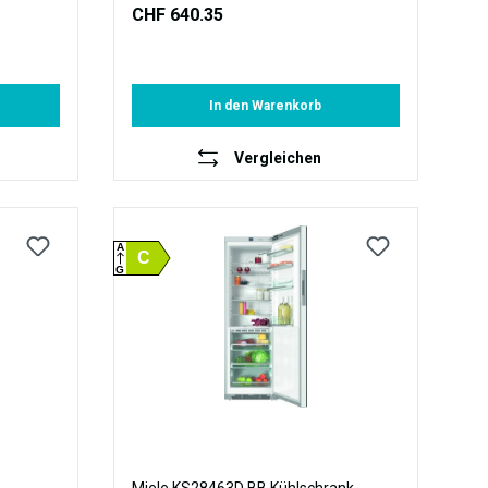
CHF 640.35
In den Warenkorb
Vergleichen
A
C
G