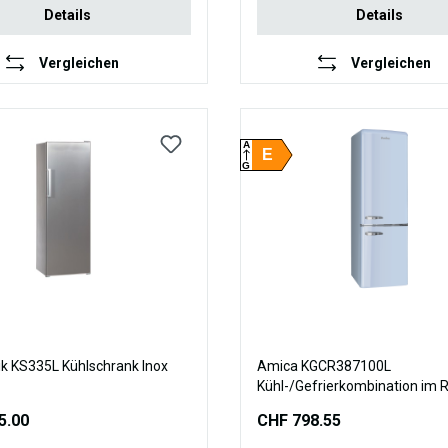
Details
Details
Vergleichen
Vergleichen
A
E
G
ik KS335L Kühlschrank Inox
Amica KGCR387100L
Kühl-/Gefrierkombination im 
Design, 181 cm Höhe, baby bl
5.00
CHF 798.55