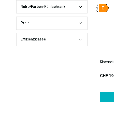
A
Retro/Farben-Kühlschrank
E
G
Preis
Effizienzklasse
Kibernet
CHF 19