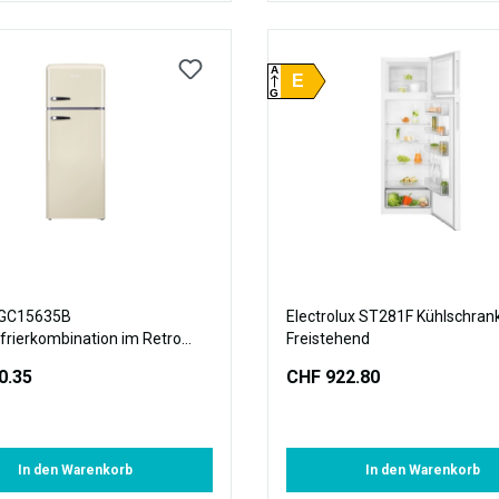
A
E
G
KGC15635B
Electrolux ST281F Kühlschran
frierkombination im Retro
Freistehend
144 cm Höhe, coffee cream
0.35
CHF 922.80
In den Warenkorb
In den Warenkorb