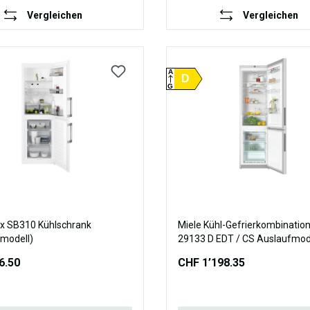
Vergleichen
Vergleichen
A
D
G
ux SB310 Kühlschrank
Miele Kühl-Gefrierkombinatio
modell)
29133 D EDT / CS Auslaufmod
6.50
CHF 1’198.35