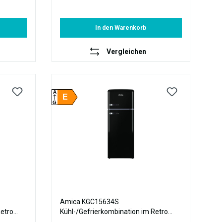
In den Warenkorb
Vergleichen
A
E
G
Amica KGC15634S
Retro
Kühl-/Gefrierkombination im Retro
Design, 144 cm Höhe, black olives