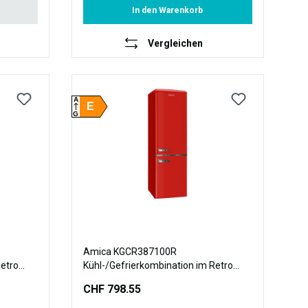
In den Warenkorb
Vergleichen
A
E
G
Amica KGCR387100R
Retro
Kühl-/Gefrierkombination im Retro
ue
Design, 181 cm Höhe, chili red
CHF 798.55