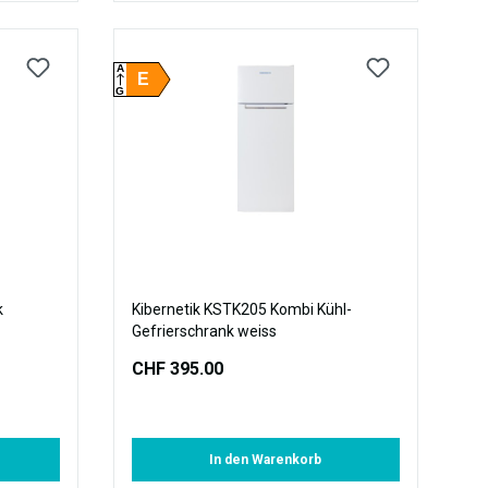
A
E
G
k
Kibernetik KSTK205 Kombi Kühl-
Gefrierschrank weiss
CHF 395.00
In den Warenkorb