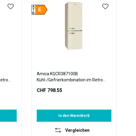
A
E
G
Amica KGCR387100B
Retro
Kühl-/Gefrierkombination im Retro
ellow
Design, 181 cm Höhe, coffee cream
CHF 798.55
In den Warenkorb
Vergleichen