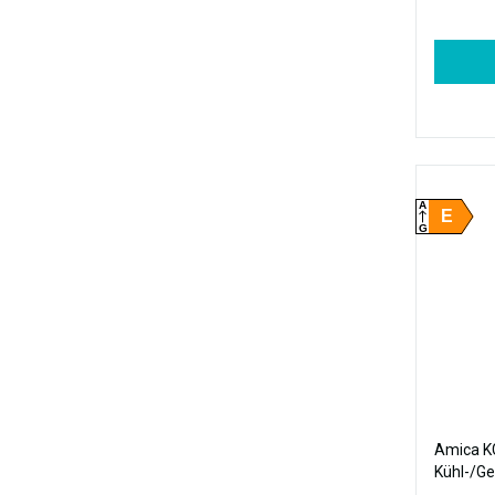
A
E
G
Amica 
Kühl-/Ge
Design, 