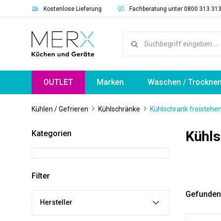
Kostenlose Lieferung
Fachberatung unter 0800 313 31
springen
Zur Hauptnavigation springen
OUTLET
Marken
Waschen / Trockne
Kühlen / Gefrieren
Kühlschränke
Kühlschrank freistehe
Kühls
Kategorien
Filter
Gefunden
Hersteller