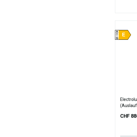
A
E
G
Electrol
(Auslauf
CHF 88