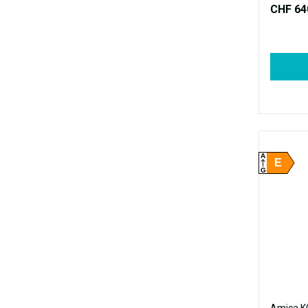
CHF 64
A
E
G