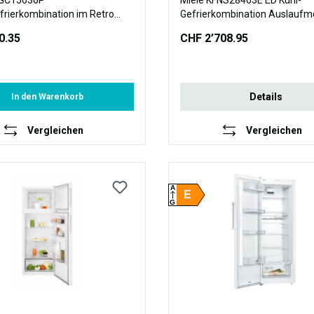
KGC15636P
Miele KFNS28463E ED Kühl-
frierkombination im Retro
Gefrierkombination Auslaufm
144 cm Höhe, cupcake pink
0.35
CHF 2’708.95
Details
In den Warenkorb
Vergleichen
Vergleichen
A
E
G