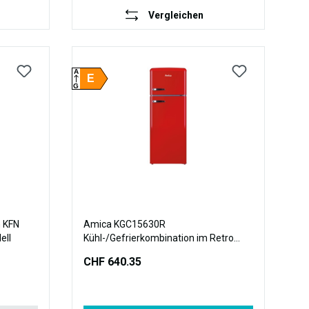
Vergleichen
A
E
G
n KFN
Amica KGC15630R
ell
Kühl-/Gefrierkombination im Retro
Design, 144 cm Höhe, chili red
CHF 640.35