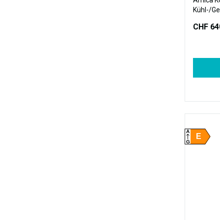
Amica 
Kühl-/Ge
Design, 
CHF 64
A
E
G