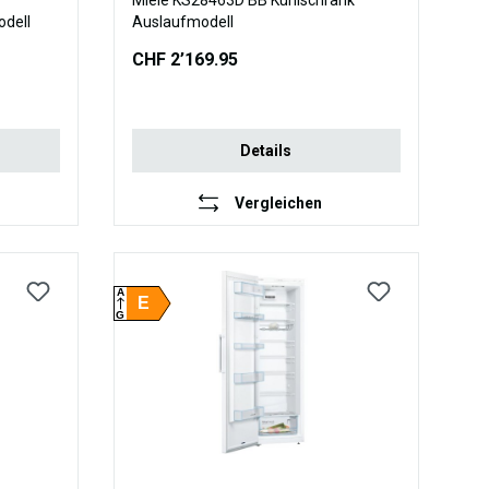
Miele KS28463D BB Kühlschrank
odell
Auslaufmodell
CHF 2’169.95
Details
Vergleichen
A
E
G