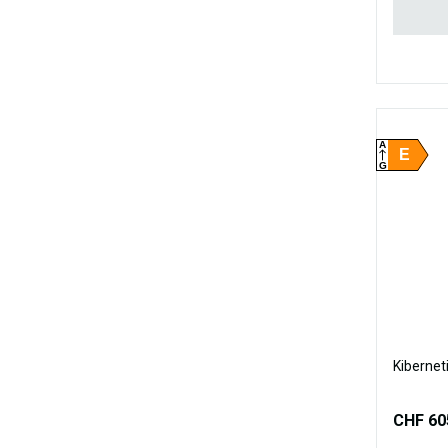
A
E
G
Kibernet
CHF 60