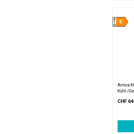
A
E
G
Amica 
Kühl-/Ge
Design, 
CHF 64