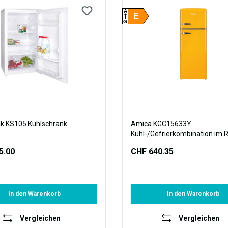
A
E
G
ik KS105 Kühlschrank
Amica KGC15633Y
Kühl-/Gefrierkombination im 
Design, 144 cm Höhe, honey y
5.00
CHF 640.35
In den Warenkorb
In den Warenkorb
Vergleichen
Vergleichen