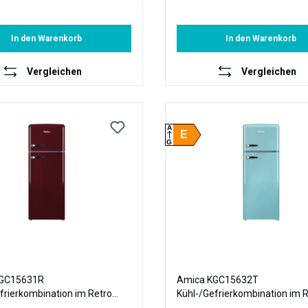
In den Warenkorb
In den Warenkorb
Vergleichen
Vergleichen
A
E
G
KGC15631R
Amica KGC15632T
frierkombination im Retro
Kühl-/Gefrierkombination im 
144 cm Höhe, wine red
Design, 144 cm Höhe, ice blue