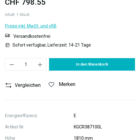
CHF 798.55
Inhalt:
1 Stück
Preise inkl. MwSt. und vRB
Versandkostenfrei
Sofort verfügbar, Lieferzeit: 14-21 Tage
Produkt Anzahl: Gib den gewünschten Wert ein oder benutze die S
In den Warenkorb
Merken
Vergleichen
Energieeffizienz
E
Artikel-Nr.
KGCR387100L
Höhe
1810 mm