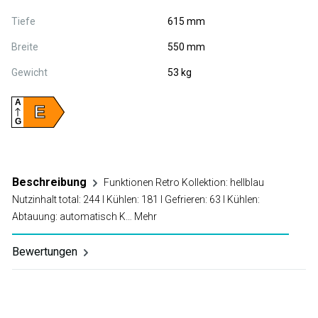
Tiefe
615 mm
Breite
550 mm
Gewicht
53 kg
A
E
G
Beschreibung
Funktionen Retro Kollektion: hellblau
Nutzinhalt total: 244 l Kühlen: 181 l Gefrieren: 63 l Kühlen:
Abtauung: automatisch K…
Mehr
Bewertungen