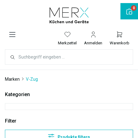
alt springen
0
Merkzettel
Anmelden
Warenkorb
Marken
V-Zug
Kategorien
Filter
Produkte filtern