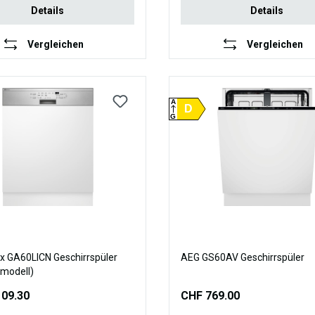
Details
Details
Vergleichen
Vergleichen
A
D
G
ux GA60LICN Geschirrspüler
AEG GS60AV Geschirrspüler
modell)
109.30
CHF 769.00