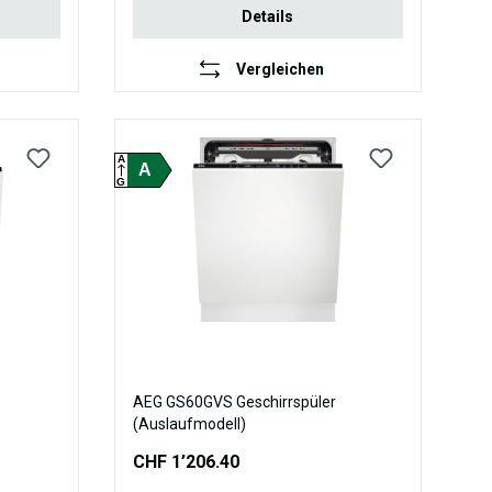
Details
Vergleichen
A
A
G
AEG GS60GVS Geschirrspüler
(Auslaufmodell)
CHF 1’206.40