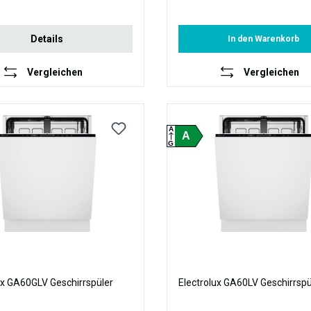
Details
In den Warenkorb
Vergleichen
Vergleichen
A
A
G
ux GA60GLV Geschirrspüler
Electrolux GA60LV Geschirrspü