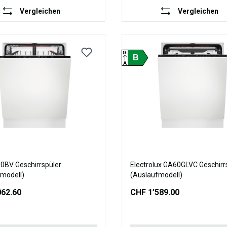
Vergleichen
Vergleichen
G
B
A
0BV Geschirrspüler
Electrolux GA60GLVC Geschirr
modell)
(Auslaufmodell)
062.60
CHF 1’589.00