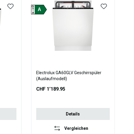
G
A
A
Electrolux GA60GLV Geschirrspüler
(Auslaufmodell)
CHF 1’189.95
Details
Vergleichen