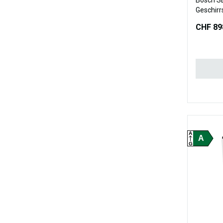
Bosch S
CHF 89
A
A
G