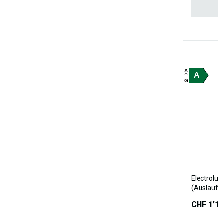
A
A
G
Electrol
(Auslauf
CHF 1’