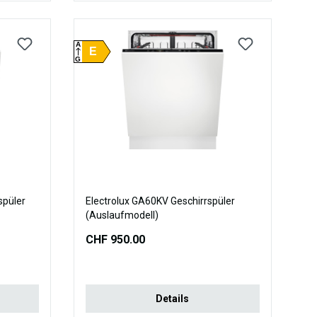
A
E
G
spüler
Electrolux GA60KV Geschirrspüler
(Auslaufmodell)
CHF 950.00
Details