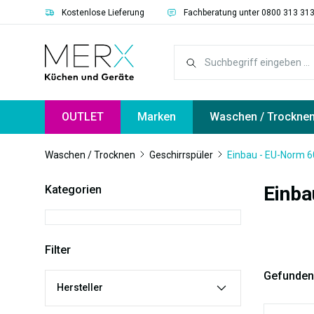
Kostenlose Lieferung
Fachberatung unter 0800 313 31
springen
Zur Hauptnavigation springen
OUTLET
Marken
Waschen / Trockne
Waschen / Trocknen
Geschirrspüler
Einbau - EU-Norm 60
Einba
Kategorien
Filter
Gefunden
Hersteller