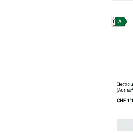
A
A
G
Electrol
(Auslauf
CHF 1’