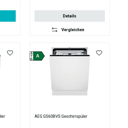
Details
Vergleichen
A
A
G
ler
AEG GS60BVS Geschirrspüler