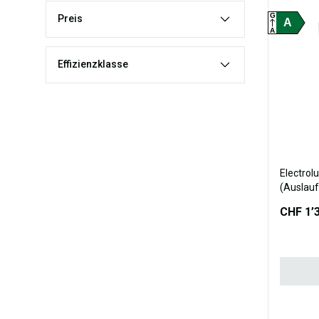
G
Preis
A
A
Effizienzklasse
Electrol
(Auslauf
CHF 1’