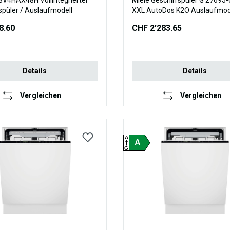
BV4HAX48H Vollintegrierter
Miele Geschirrspüler G 27695-
Geschirrspüler / Auslaufmodell
XXL AutoDos K2O Auslauf
8.60
CHF 2’283.65
Details
Details
Vergleichen
Vergleichen
A
A
G