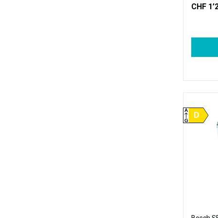
CHF 1’
A
D
G