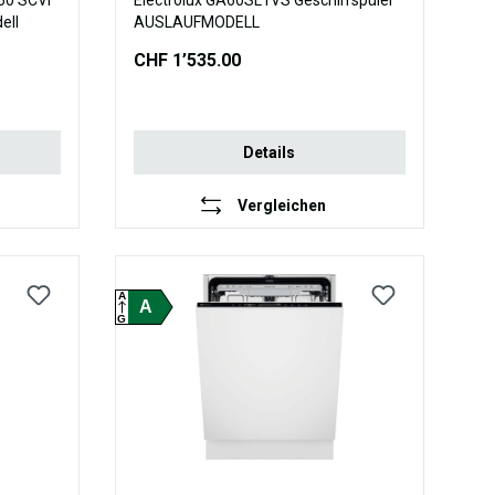
60 SCVi
Electrolux GA60SL1VS Geschirrspüler
modell
AUSLAUFMODELL
CHF 1’535.00
Details
Vergleichen
A
A
G