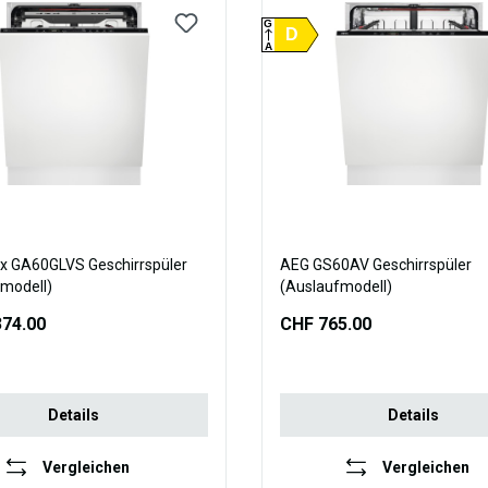
G
D
A
ux GA60GLVS Geschirrspüler
AEG GS60AV Geschirrspüler
modell)
(Auslaufmodell)
374.00
CHF 765.00
Details
Details
Vergleichen
Vergleichen