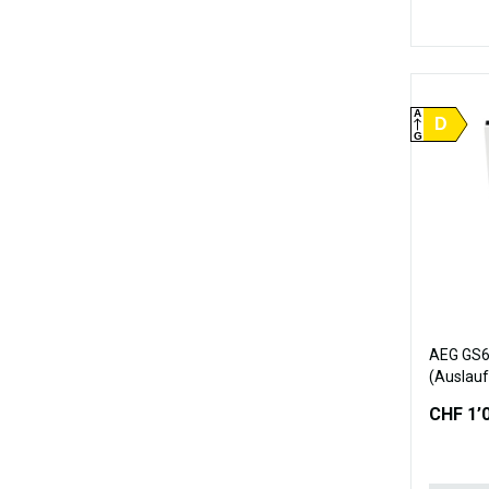
A
D
G
AEG GS6
(Auslauf
CHF 1’