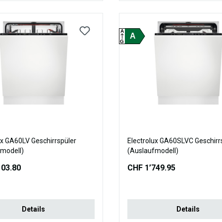
A
A
G
ux GA60LV Geschirrspüler
Electrolux GA60SLVC Geschirr
modell)
(Auslaufmodell)
103.80
CHF 1’749.95
Details
Details