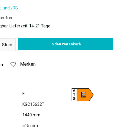
t. und vRB
enfrei
gbar, Lieferzeit: 14-21 Tage
 Gib den gewünschten Wert ein oder benutze die Schaltflächen um di
In den Warenkorb
Stück
Merken
en
A
E
E
G
KGC15632T
1440 mm
615 mm