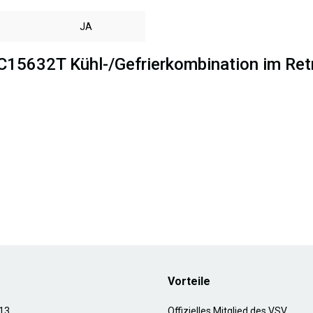
JA
C15632T Kühl-/Gefrierkombination im Retr
Vorteile
13
Offizielles Mitglied des VSV