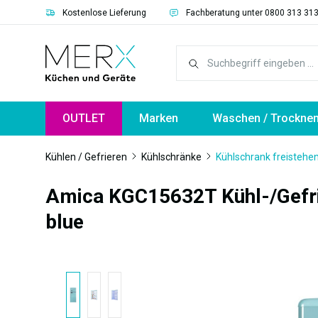
Kostenlose Lieferung
Fachberatung unter 0800 313 31
springen
Zur Hauptnavigation springen
OUTLET
Marken
Waschen / Trockne
Kühlen / Gefrieren
Kühlschränke
Kühlschrank freistehe
Amica KGC15632T Kühl-/Gefrie
blue
Bildergalerie überspringen