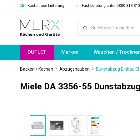
Kostenlose Lieferung
Fachberatung unter 0800 313 31
springen
Zur Hauptnavigation springen
OUTLET
Marken
Waschen / Trockne
Backen / Kochen
Abzugshauben
Dunstabzug Einbau 
Miele DA 3356-55 Dunstabzug
Bildergalerie überspringen