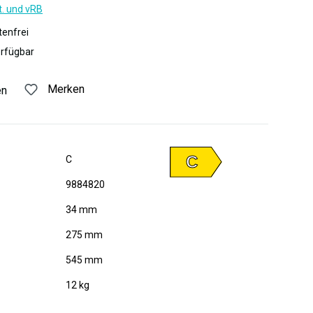
t. und vRB
enfrei
erfügbar
Merken
en
C
C
9884820
34 mm
275 mm
545 mm
12 kg