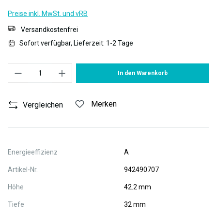
Preise inkl. MwSt. und vRB
Versandkostenfrei
Sofort verfügbar, Lieferzeit: 1-2 Tage
Produkt Anzahl: Gib den gewünschten Wert ein oder benutze die S
In den Warenkorb
Merken
Vergleichen
Energieeffizienz
A
Artikel-Nr.
942490707
Höhe
42.2 mm
Tiefe
32 mm