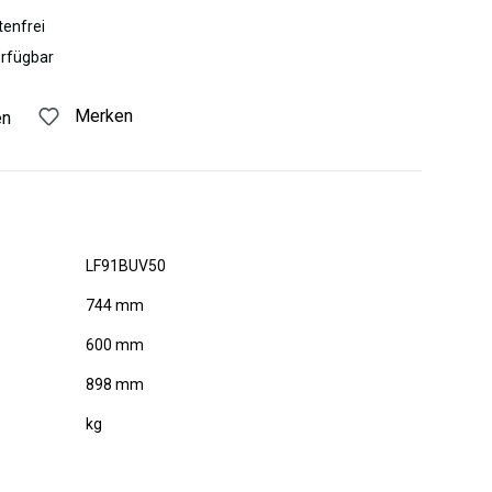
enfrei
erfügbar
Merken
en
LF91BUV50
744 mm
600 mm
898 mm
kg