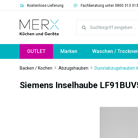
Kostenlose Lieferung
Fachberatung unter 0800 313 31
springen
Zur Hauptnavigation springen
OUTLET
Marken
Waschen / Trockne
Backen / Kochen
Abzugshauben
Dunstabzugshauben I
Siemens Inselhaube LF91BUV
Bildergalerie überspringen