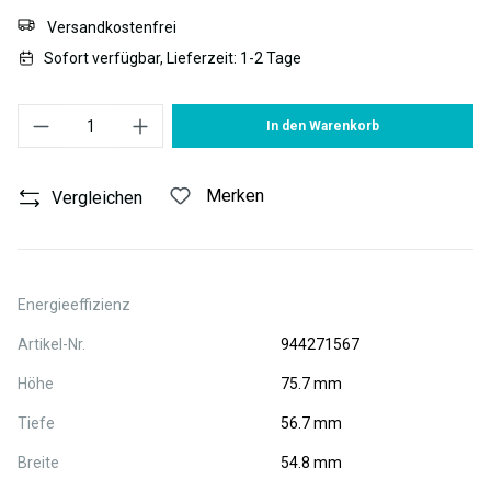
Versandkostenfrei
Sofort verfügbar, Lieferzeit: 1-2 Tage
Produkt Anzahl: Gib den gewünschten Wert ein oder benutze die S
In den Warenkorb
Merken
Vergleichen
Energieeffizienz
Artikel-Nr.
944271567
Höhe
75.7 mm
Tiefe
56.7 mm
Breite
54.8 mm