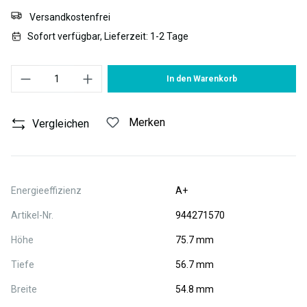
Versandkostenfrei
Sofort verfügbar, Lieferzeit: 1-2 Tage
Produkt Anzahl: Gib den gewünschten Wert ein oder benutze die S
In den Warenkorb
Merken
Vergleichen
Energieeffizienz
A+
Artikel-Nr.
944271570
Höhe
75.7 mm
Tiefe
56.7 mm
Breite
54.8 mm