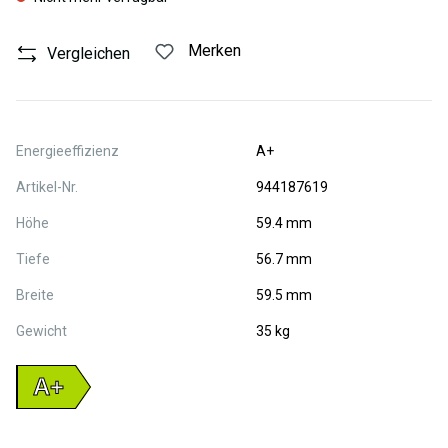
Merken
Vergleichen
Energieeffizienz
A+
Artikel-Nr.
944187619
Höhe
59.4 mm
Tiefe
56.7 mm
Breite
59.5 mm
Gewicht
35 kg
A+