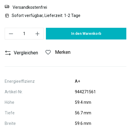
Versandkostenfrei
Sofort verfügbar, Lieferzeit: 1-2 Tage
Produkt Anzahl: Gib den gewünschten Wert ein oder benutze die S
In den Warenkorb
Merken
Vergleichen
Energieeffizienz
A+
Artikel-Nr.
944271561
Höhe
59.4 mm
Tiefe
56.7 mm
Breite
59.6 mm