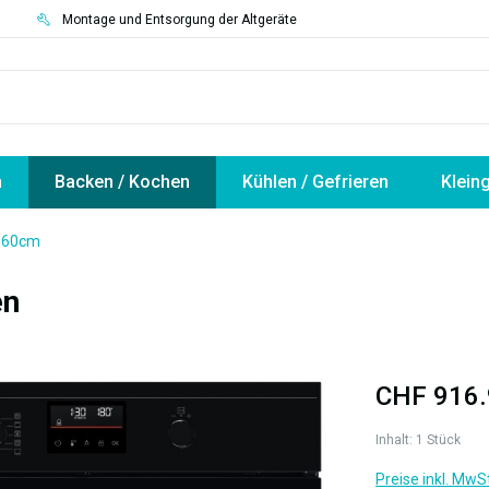
3
Montage und Entsorgung der Altgeräte
n
Backen / Kochen
Kühlen / Gefrieren
Klein
m 60cm
en
CHF 916.
Inhalt:
1 Stück
Preise inkl. MwS