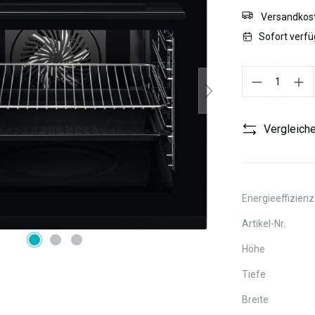
Versandkost
Sofort verfü
Produkt Anzahl:
Vergleich
Energieeffizienz
Artikel-Nr.
Höhe
Tiefe
Breite