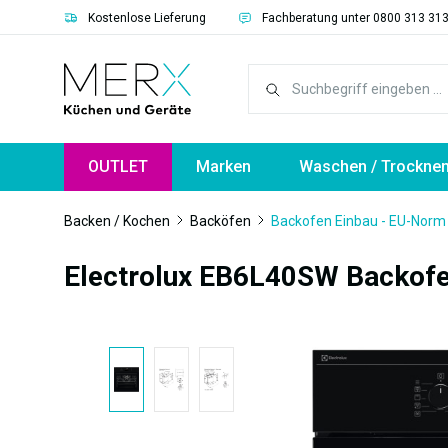
Kostenlose Lieferung
Fachberatung unter 0800 313 31
springen
Zur Hauptnavigation springen
OUTLET
Marken
Waschen / Trockne
Backen / Kochen
Backöfen
Backofen Einbau - EU-Nor
Electrolux EB6L40SW Backof
Bildergalerie überspringen