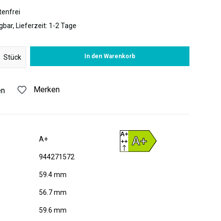
enfrei
gbar, Lieferzeit: 1-2 Tage
 Gib den gewünschten Wert ein oder benutze die Schaltflächen um di
In den Warenkorb
Stück
Merken
en
A+
A+
A+
++
D
944271572
59.4 mm
56.7 mm
59.6 mm