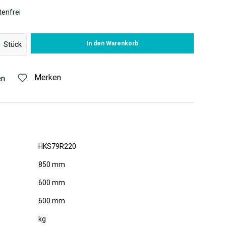
enfrei
 Gib den gewünschten Wert ein oder benutze die Schaltflächen um di
In den Warenkorb
Stück
Merken
en
HKS79R220
850 mm
600 mm
600 mm
kg