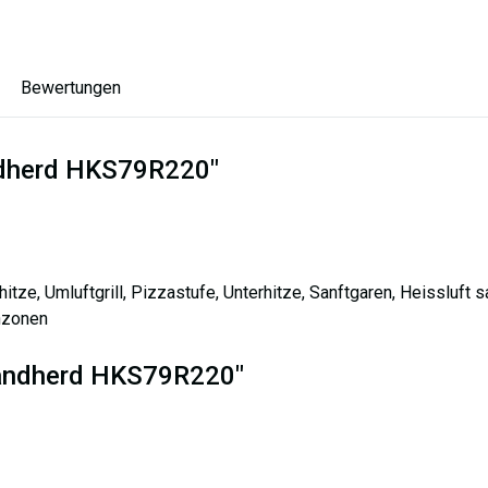
Bewertungen
ndherd HKS79R220"
ze, Umluftgrill, Pizzastufe, Unterhitze, Sanftgaren, Heissluft sa
hzonen
tandherd HKS79R220"