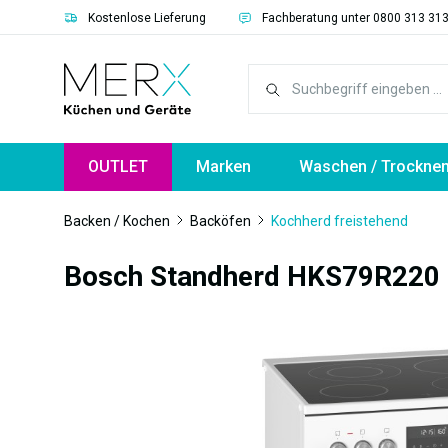
Kostenlose Lieferung
Fachberatung unter 0800 313 31
springen
Zur Hauptnavigation springen
OUTLET
Marken
Waschen / Trockne
Backen / Kochen
Backöfen
Kochherd freistehend
Bosch Standherd HKS79R220
Bildergalerie überspringen