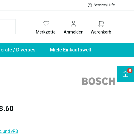
Service/Hilfe
Merkzettel
Anmelden
Warenkorb
geräte / Diverses
Miele Einkaufswelt
0
8.60
t. und vRB