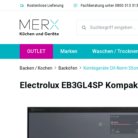
Kostenlose Lieferung
Fachberatung unter 0800 313 31
springen
Zur Hauptnavigation springen
OUTLET
Marken
Waschen / Trockne
Backen / Kochen
Backöfen
Kombigeräte CH-Norm 55c
Electrolux EB3GL4SP Kompak
Bildergalerie überspringen