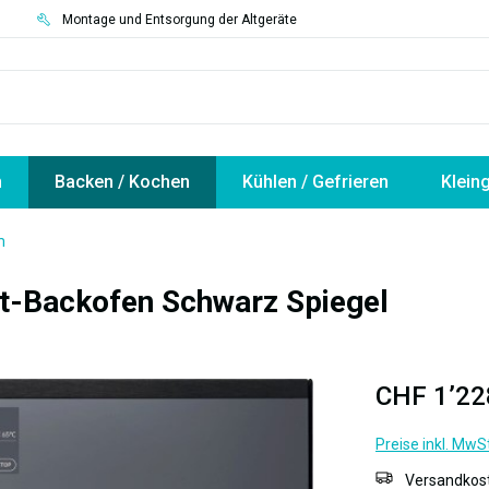
3
Montage und Entsorgung der Altgeräte
n
Backen / Kochen
Kühlen / Gefrieren
Klein
m
t-Backofen Schwarz Spiegel
CHF 1’22
Preise inkl. MwS
Versandkost