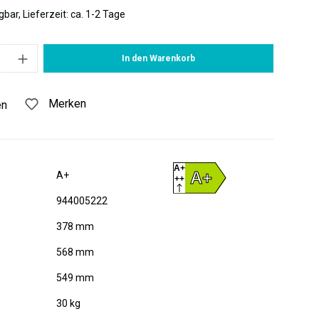
bar, Lieferzeit: ca. 1-2 Tage
 Gib den gewünschten Wert ein oder benutze die Schaltflächen um di
In den Warenkorb
Merken
en
A+
A+
A+
++
D
944005222
378 mm
568 mm
549 mm
30 kg