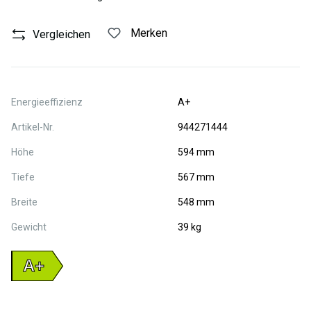
Merken
Vergleichen
Energieeffizienz
A+
Artikel-Nr.
944271444
Höhe
594 mm
Tiefe
567 mm
Breite
548 mm
Gewicht
39 kg
A+