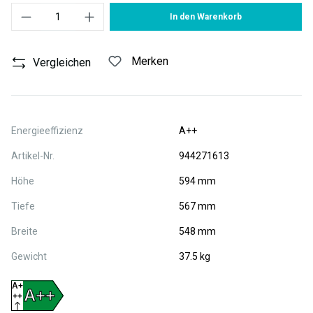
Produkt Anzahl: Gib den gewünschten Wert ein oder benutze die S
In den Warenkorb
Merken
Vergleichen
Energieeffizienz
A++
Artikel-Nr.
944271613
Höhe
594 mm
Tiefe
567 mm
Breite
548 mm
Gewicht
37.5 kg
A+
A++
++