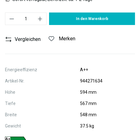
Produkt Anzahl: Gib den gewünschten Wert ein oder benutze die S
In den Warenkorb
Merken
Vergleichen
Energieeffizienz
A++
Artikel-Nr.
944271634
Höhe
594 mm
Tiefe
567 mm
Breite
548 mm
Gewicht
37.5 kg
A+