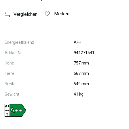
Merken
Vergleichen
Energieeffizienz
A++
Artikel-Nr.
944271541
Höhe
757 mm
Tiefe
567 mm
Breite
549 mm
Gewicht
41 kg
A+
A++
++
D