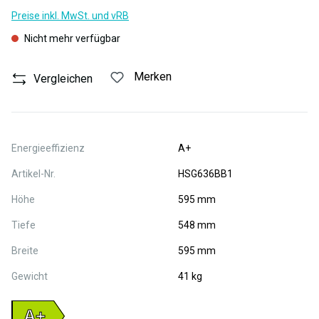
Preise inkl. MwSt. und vRB
Nicht mehr verfügbar
Merken
Vergleichen
Energieeffizienz
A+
Artikel-Nr.
HSG636BB1
Höhe
595 mm
Tiefe
548 mm
Breite
595 mm
Gewicht
41 kg
A+