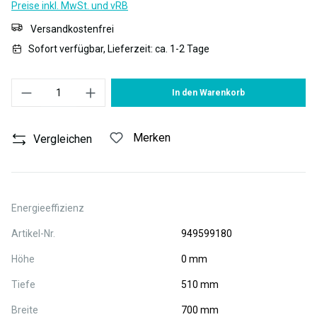
Preise inkl. MwSt. und vRB
Versandkostenfrei
Sofort verfügbar, Lieferzeit: ca. 1-2 Tage
Produkt Anzahl: Gib den gewünschten Wert ein oder benutze die S
In den Warenkorb
Merken
Vergleichen
Energieeffizienz
Artikel-Nr.
949599180
Höhe
0 mm
Tiefe
510 mm
Breite
700 mm