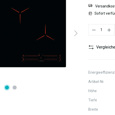
Versandkost
Sofort verfü
Produkt Anzahl:
Vergleich
Energieeffizienz
Artikel-Nr.
Höhe
Tiefe
Breite