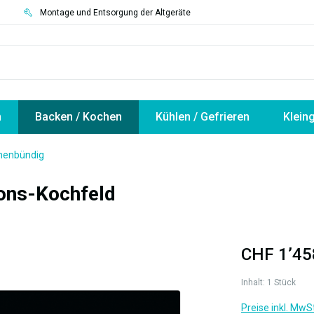
3
Montage und Entsorgung der Altgeräte
n
Backen / Kochen
Kühlen / Gefrieren
Klein
chenbündig
ions-Kochfeld
CHF 1’45
Inhalt:
1 Stück
Preise inkl. MwS