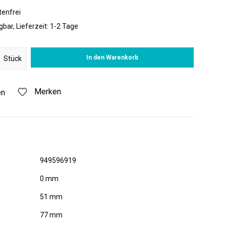
enfrei
gbar, Lieferzeit: 1-2 Tage
 Gib den gewünschten Wert ein oder benutze die Schaltflächen um di
In den Warenkorb
Stück
Merken
en
949596919
0 mm
51 mm
77 mm