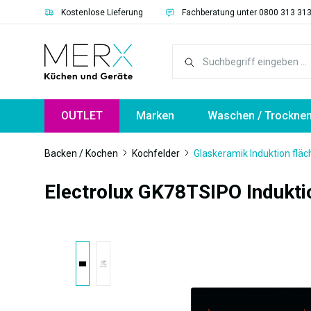
Kostenlose Lieferung
Fachberatung unter 0800 313 31
springen
Zur Hauptnavigation springen
OUTLET
Marken
Waschen / Trockne
Backen / Kochen
Kochfelder
Glaskeramik Induktion flä
Electrolux GK78TSIPO Indukt
Bildergalerie überspringen