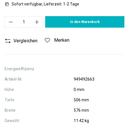
Sofort verfügbar, Lieferzeit: 1-2 Tage
Produkt Anzahl: Gib den gewünschten Wert ein oder benutze die S
In den Warenkorb
Merken
Vergleichen
Energieeffizienz
Artikel-Nr.
949492663
Höhe
0 mm
Tiefe
506 mm
Breite
576 mm
Gewicht
11.42 kg