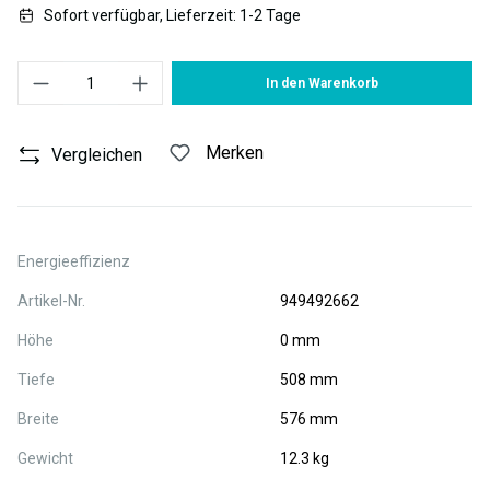
Sofort verfügbar, Lieferzeit: 1-2 Tage
Produkt Anzahl: Gib den gewünschten Wert ein oder benutze die S
In den Warenkorb
Merken
Vergleichen
Energieeffizienz
Artikel-Nr.
949492662
Höhe
0 mm
Tiefe
508 mm
Breite
576 mm
Gewicht
12.3 kg