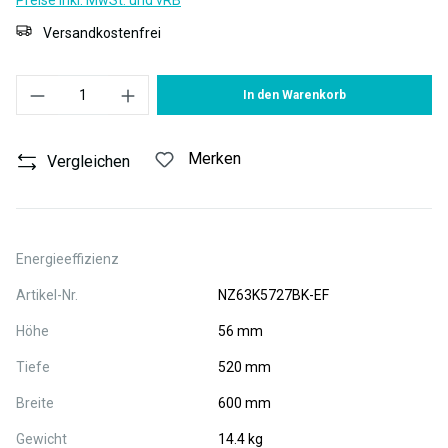
Preise inkl. MwSt. und vRB
Versandkostenfrei
Produkt Anzahl: Gib den gewünschten Wert ein oder benutze die S
In den Warenkorb
Merken
Vergleichen
Energieeffizienz
Artikel-Nr.
NZ63K5727BK-EF
Höhe
56 mm
Tiefe
520 mm
Breite
600 mm
Gewicht
14.4 kg