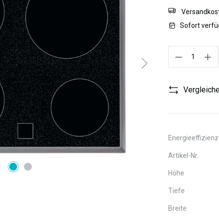
Versandkost
Sofort verfü
Produkt Anzahl:
Vergleich
Energieeffizienz
Artikel-Nr.
Höhe
Tiefe
Breite