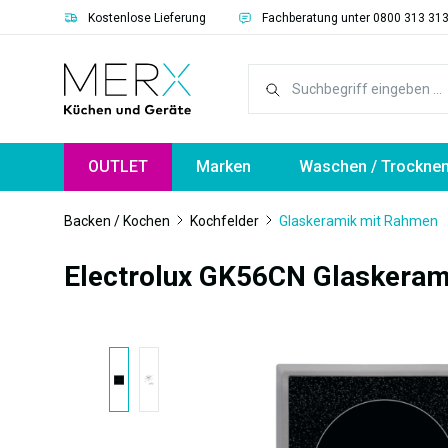
Kostenlose Lieferung
Fachberatung unter 0800 313 31
springen
Zur Hauptnavigation springen
OUTLET
Marken
Waschen / Trockne
Backen / Kochen
Kochfelder
Glaskeramik mit Rahmen
Electrolux GK56CN Glaskeram
Bildergalerie überspringen