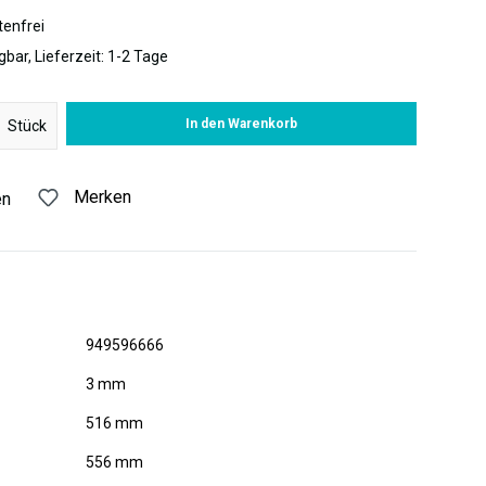
enfrei
gbar, Lieferzeit: 1-2 Tage
 Gib den gewünschten Wert ein oder benutze die Schaltflächen um di
In den Warenkorb
Stück
Merken
en
949596666
3 mm
516 mm
556 mm