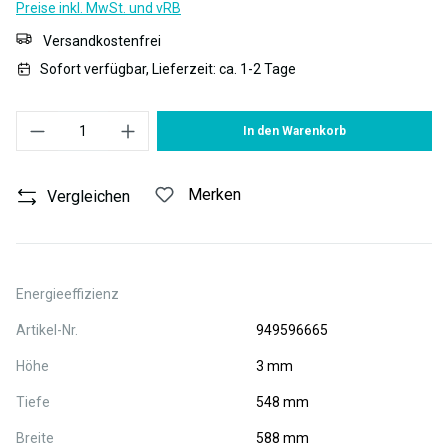
Preise inkl. MwSt. und vRB
Versandkostenfrei
Sofort verfügbar, Lieferzeit: ca. 1-2 Tage
Produkt Anzahl: Gib den gewünschten Wert ein oder benutze die S
In den Warenkorb
Merken
Vergleichen
Energieeffizienz
Artikel-Nr.
949596665
Höhe
3 mm
Tiefe
548 mm
Breite
588 mm