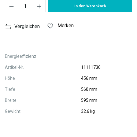
Produkt Anzahl: Gib den gewünschten Wert ein oder benutze die S
In den Warenkorb
Merken
Vergleichen
Energieeffizienz
Artikel-Nr.
11111730
Höhe
456 mm
Tiefe
560 mm
Breite
595 mm
Gewicht
32.6 kg