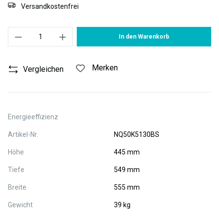
Versandkostenfrei
Produkt Anzahl: Gib den gewünschten Wert ein oder benutze die S
In den Warenkorb
Merken
Vergleichen
Energieeffizienz
Artikel-Nr.
NQ50K5130BS
Höhe
445 mm
Tiefe
549 mm
Breite
555 mm
Gewicht
39 kg