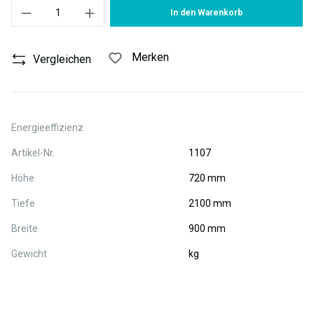
Produkt Anzahl: Gib den gewünschten Wert ein oder benutze die S
In den Warenkorb
Merken
Vergleichen
Energieeffizienz
Artikel-Nr.
1107
Höhe
720 mm
Tiefe
2100 mm
Breite
900 mm
Gewicht
kg