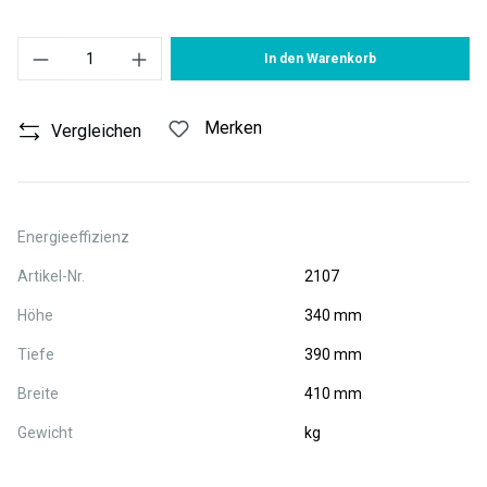
Produkt Anzahl: Gib den gewünschten Wert ein oder benutze die S
In den Warenkorb
Merken
Vergleichen
Energieeffizienz
Artikel-Nr.
2107
Höhe
340 mm
Tiefe
390 mm
Breite
410 mm
Gewicht
kg