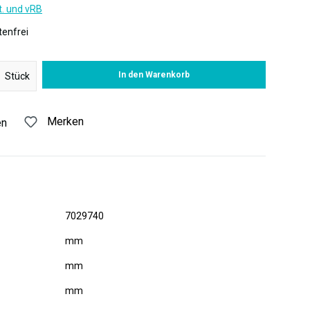
t. und vRB
enfrei
 Gib den gewünschten Wert ein oder benutze die Schaltflächen um di
In den Warenkorb
Stück
Merken
en
7029740
mm
mm
mm