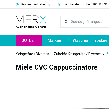
Kostenlose Lieferung
Fachberatung unter 0800 313 31
springen
Zur Hauptnavigation springen
OUTLET
Marken
Waschen / Trockne
Kleingeräte / Diverses
Zubehör Kleingeräte / Diverses
Z
Miele CVC Cappuccinatore
Bildergalerie überspringen