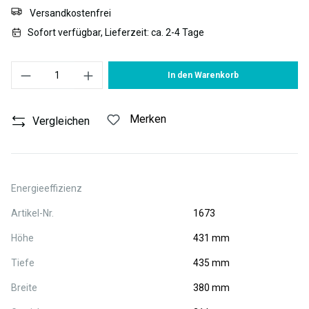
Versandkostenfrei
Sofort verfügbar, Lieferzeit: ca. 2-4 Tage
Produkt Anzahl: Gib den gewünschten Wert ein oder benutze die S
In den Warenkorb
Merken
Vergleichen
Energieeffizienz
Artikel-Nr.
1673
Höhe
431 mm
Tiefe
435 mm
Breite
380 mm