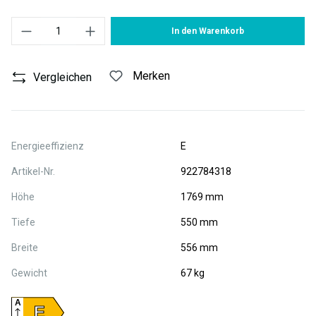
Produkt Anzahl: Gib den gewünschten Wert ein oder benutze die S
In den Warenkorb
Merken
Vergleichen
Energieeffizienz
E
Artikel-Nr.
922784318
Höhe
1769 mm
Tiefe
550 mm
Breite
556 mm
Gewicht
67 kg
A
E