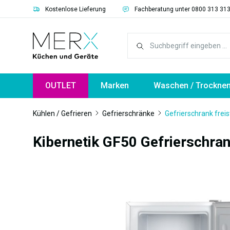
Kostenlose Lieferung
Fachberatung unter 0800 313 31
springen
Zur Hauptnavigation springen
OUTLET
Marken
Waschen / Trockne
Kühlen / Gefrieren
Gefrierschränke
Gefrierschrank frei
Kibernetik GF50 Gefrierschra
Bildergalerie überspringen