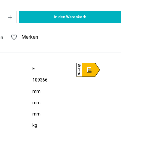
 Gib den gewünschten Wert ein oder benutze die Schaltflächen um di
In den Warenkorb
Merken
en
G
E
E
A
109366
mm
mm
mm
kg