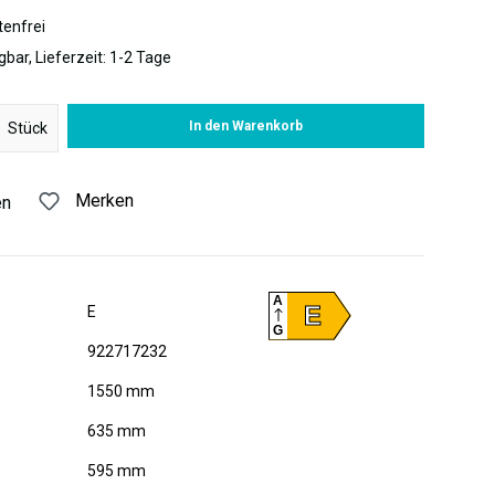
enfrei
gbar, Lieferzeit: 1-2 Tage
 Gib den gewünschten Wert ein oder benutze die Schaltflächen um di
In den Warenkorb
Stück
Merken
en
A
E
E
G
922717232
1550 mm
635 mm
595 mm