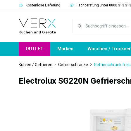
Kostenlose Lieferung
Fachberatung unter 0800 313 31
springen
Zur Hauptnavigation springen
OUTLET
Marken
Waschen / Trockne
Kühlen / Gefrieren
Gefrierschränke
Gefrierschrank fre
Electrolux SG220N Gefriersch
Bildergalerie überspringen