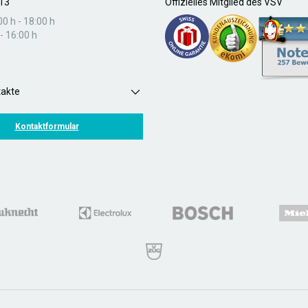
13
Offizielles Mitglied des VSV
00 h - 18:00 h
- 16:00 h
takte
Kontaktformular