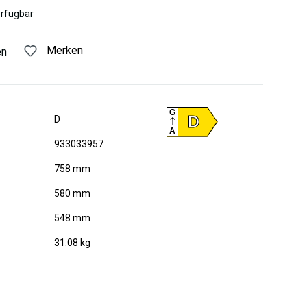
erfügbar
Merken
en
G
D
D
A
933033957
758 mm
580 mm
548 mm
31.08 kg