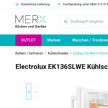
Kostenlose Lieferung
Fachberatung unter 0800 313 31
springen
Zur Hauptnavigation springen
OUTLET
Marken
Waschen / Trockne
Kühlen / Gefrieren
Kühlschränke
Einbau CH-Norm 55cm -
Electrolux EK136SLWE Kühlsc
Bildergalerie überspringen