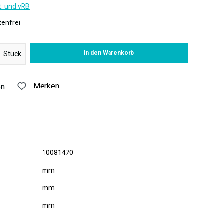
t. und vRB
enfrei
 Gib den gewünschten Wert ein oder benutze die Schaltflächen um di
In den Warenkorb
Stück
Merken
en
10081470
mm
mm
mm