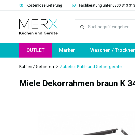
Kostenlose Lieferung
Fachberatung unter 0800 313 31
springen
Zur Hauptnavigation springen
OUTLET
Marken
Waschen / Trockne
Kühlen / Gefrieren
Zubehör Kühl- und Gefriergeräte
Miele Dekorrahmen braun K 3
Bildergalerie überspringen