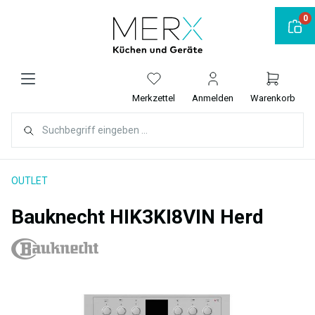
alt springen
0
Merkzettel
Anmelden
Warenkorb
OUTLET
Bauknecht HIK3KI8VIN Herd
Bildergalerie überspringen