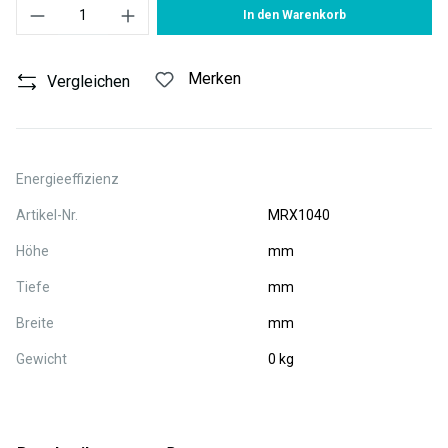
Produkt Anzahl: Gib den gewünschten Wert ein oder benutze die S
In den Warenkorb
Merken
Vergleichen
Energieeffizienz
Artikel-Nr.
MRX1040
Höhe
mm
Tiefe
mm
Breite
mm
Gewicht
0 kg