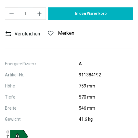
Produkt Anzahl: Gib den gewünschten Wert ein oder benutze die S
In den Warenkorb
Merken
Vergleichen
Energieeffizienz
A
Artikel-Nr.
911384192
Höhe
759 mm
Tiefe
570 mm
Breite
546 mm
Gewicht
41.6 kg
G
A