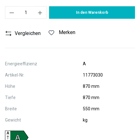
Produkt Anzahl: Gib den gewünschten Wert ein oder benutze die S
In den Warenkorb
Merken
Vergleichen
Energieeffizienz
A
Artikel-Nr.
11773030
Höhe
870 mm
Tiefe
870 mm
Breite
550 mm
Gewicht
kg
A
A