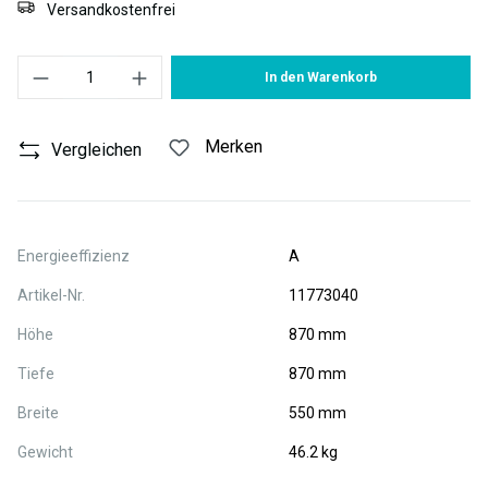
Versandkostenfrei
Produkt Anzahl: Gib den gewünschten Wert ein oder benutze die S
In den Warenkorb
Merken
Vergleichen
Energieeffizienz
A
Artikel-Nr.
11773040
Höhe
870 mm
Tiefe
870 mm
Breite
550 mm
Gewicht
46.2 kg