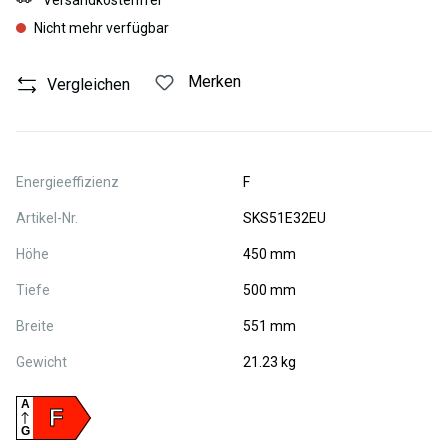
Versandkostenfrei
Nicht mehr verfügbar
Merken
Vergleichen
Energieeffizienz
F
Artikel-Nr.
SKS51E32EU
Höhe
450 mm
Tiefe
500 mm
Breite
551 mm
Gewicht
21.23 kg
A
F
G