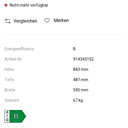
Nicht mehr verfügbar
Merken
Vergleichen
Energieeffizienz
B
Artikel-Nr.
914343152
Höhe
843 mm
Tiefe
487 mm
Breite
595 mm
Gewicht
67 kg
A
B
G