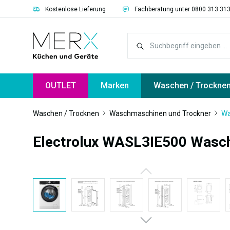
Kostenlose Lieferung
Fachberatung unter 0800 313 31
springen
Zur Hauptnavigation springen
OUTLET
Marken
Waschen / Trockne
Waschen / Trocknen
Waschmaschinen und Trockner
Wa
Electrolux WASL3IE500 Wasc
Bildergalerie überspringen