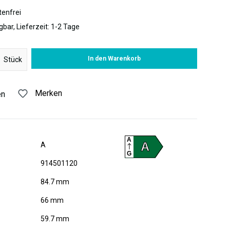
enfrei
gbar, Lieferzeit: 1-2 Tage
 Gib den gewünschten Wert ein oder benutze die Schaltflächen um di
In den Warenkorb
Stück
Merken
en
A
A
A
G
914501120
84.7 mm
66 mm
59.7 mm