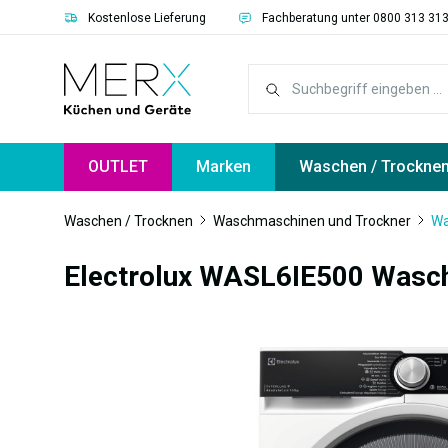
Kostenlose Lieferung
Fachberatung unter 0800 313 31
springen
Zur Hauptnavigation springen
OUTLET
Marken
Waschen / Trockne
Waschen / Trocknen
Waschmaschinen und Trockner
Wa
Electrolux WASL6IE500 Wasc
Bildergalerie überspringen