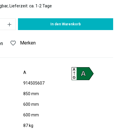
bar, Lieferzeit: ca. 1-2 Tage
 Gib den gewünschten Wert ein oder benutze die Schaltflächen um di
In den Warenkorb
Merken
en
A
A
A
G
914505607
850 mm
600 mm
600 mm
87 kg